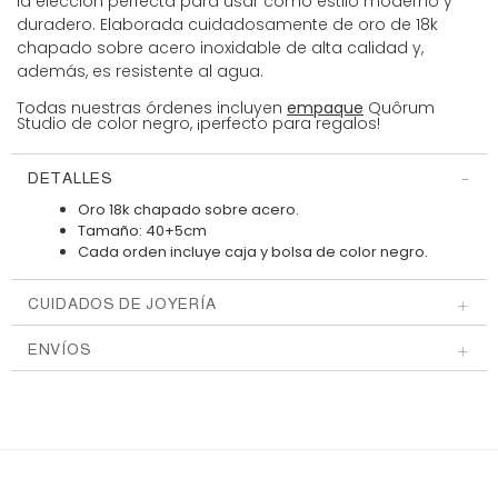
la elección perfecta para usar como estilo moderno y
duradero. Elaborada cuidadosamente de oro de 18k
chapado sobre acero inoxidable de alta calidad y,
además, es resistente al agua.
Todas nuestras órdenes incluyen
empaque
Quôrum
Studio de color negro, ¡perfecto para regalos!
DETALLES
Oro 18k chapado sobre acero.
Tamaño:
40+5cm
Cada orden incluye caja y bolsa
de color negro.
CUIDADOS DE JOYERÍA
ENVÍOS