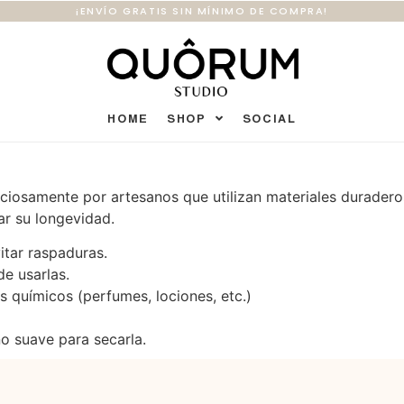
¡ENVÍO GRATIS SIN MÍNIMO DE COMPRA!
HOME
SHOP
SOCIAL
iosamente por artesanos que utilizan materiales duraderos
ar su longevidad.
itar raspaduras.
e usarlas.
s químicos (perfumes, lociones, etc.)
ño suave para secarla.