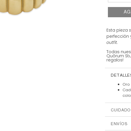
AG
Esta pieza
perfección 
outfit
.
Todas nues
Quôrum Stud
regalos!
DETALLE
Oro 
Cada
colo
CUIDADO
ENVÍOS