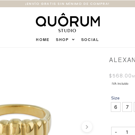
¡ENVÍO GRATIS SIN MÍNIMO DE COMPRA!
HOME
SHOP
SOCIAL
ALEXAN
$
568.00
IVA incluido
Size
6
7
-