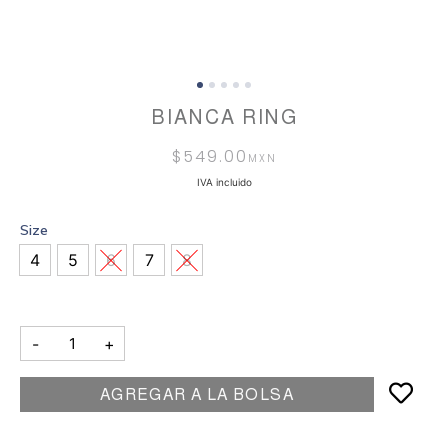
BIANCA RING
$
549.00
IVA incluido
Size
4
5
6
7
8
-
+
AGREGAR A LA BOLSA