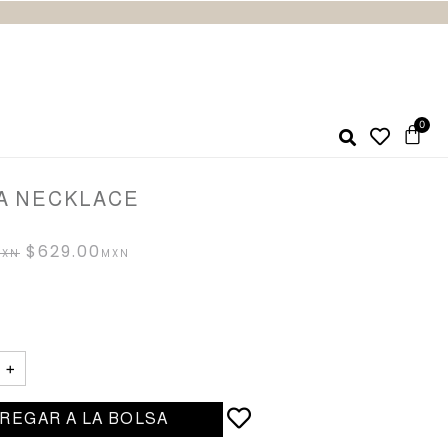
A NECKLACE
$
629.00
+
REGAR A LA BOLSA