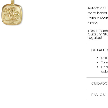
Aurora es u
para hacer
Paris
o
Meli
diario.
Todas nues
Quôrum Stud
regalos!
DETALLE
Oro 
Tam
Cada
colo
CUIDADO
ENVÍOS