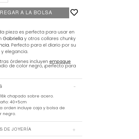
REGAR A LA BOLSA
da pieza es perfecta para usar en
on
Gabriella
y otros collares chunky
encia
. Perfecto para el diario por su
 y elegancia.
tras órdenes incluyen
empaque
io de color negro, ¡perfecto para
S
18k chapado sobre acero.
año:
40+5cm
 orden incluye caja y bolsa
de
r negro.
S DE JOYERÍA