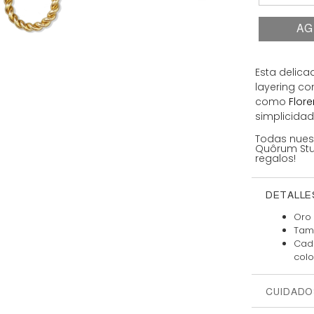
AG
Esta delica
layering c
como
Flor
simplicidad
Todas nues
Quôrum Stud
regalos!
DETALLE
Oro 
Tam
Cada
colo
CUIDADO