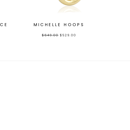
ACE
MICHELLE HOOPS
$
649.00
$
529.00