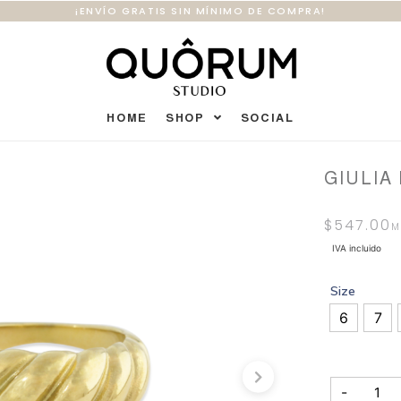
¡ENVÍO GRATIS SIN MÍNIMO DE COMPRA!
HOME
SHOP
SOCIAL
GIULIA
$
547.00
IVA incluido
Size
6
7
-