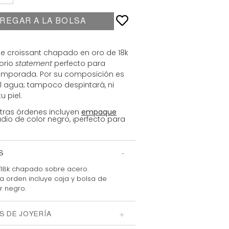
REGAR A LA BOLSA
 de croissant chapado en oro de 18k
orio
statement
perfecto para
temporada. Por su composición es
al agua; tampoco despintará, ni
 piel.
tras órdenes incluyen
empaque
io de color negro, ¡perfecto para
S
18k chapado sobre acero.
 orden incluye caja y bolsa
de
r negro.
S DE JOYERÍA