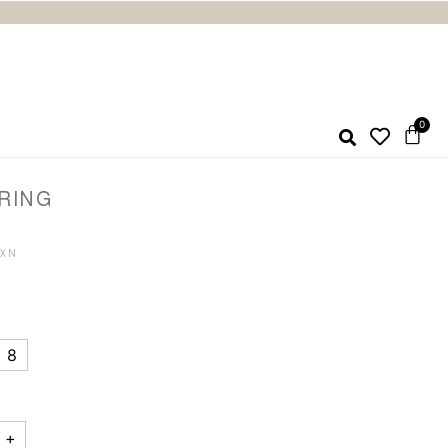
 RING
8
+