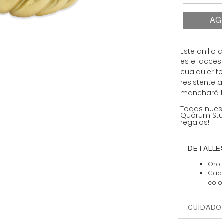
AG
Este anillo
es el acces
cualquier 
resistente 
manchará tu
Todas nues
Quôrum Stud
regalos!
DETALLE
Oro 
Cada
colo
CUIDADO