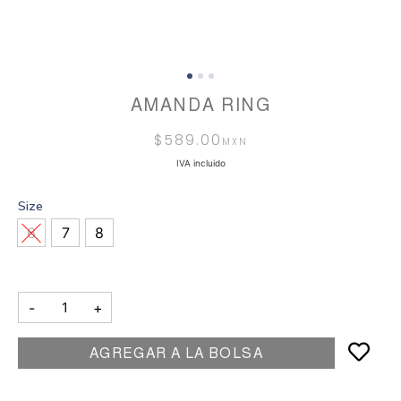
AMANDA RING
$
589.00
IVA incluido
Size
6
7
8
-
+
AGREGAR A LA BOLSA