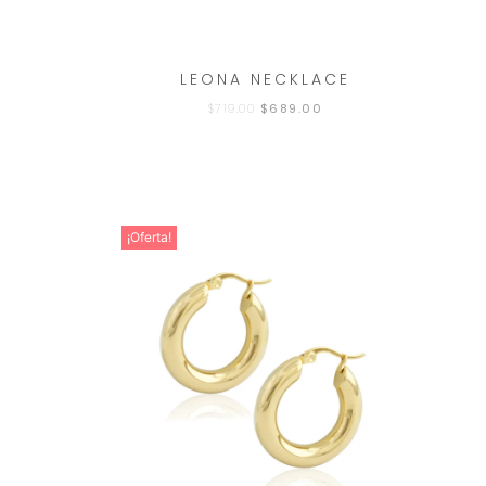
LEONA NECKLACE
$
719.00
$
689.00
¡Oferta!